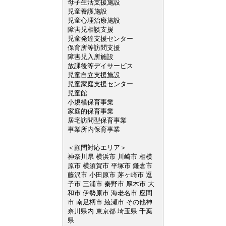
母子生活支援施設
児童養護施設
児童心理治療施設
障害児相談支援
児童発達支援センター
保育所等訪問支援
障害児入所施設
放課後等デイサービス
児童自立支援施設
児童家庭支援センター
児童館
小規模保育事業
家庭的保育事業
居宅訪問型保育事業
事業所内保育事業
＜顧問対応エリア＞
神奈川県 横浜市 川崎市 相模
原市 横須賀市 平塚市 鎌倉市
藤沢市 小田原市 茅ヶ崎市 逗
子市 三浦市 秦野市 厚木市 大
和市 伊勢原市 海老名市 座間
市 南足柄市 綾瀬市 その他神
奈川県内 東京都 埼玉県 千葉
県