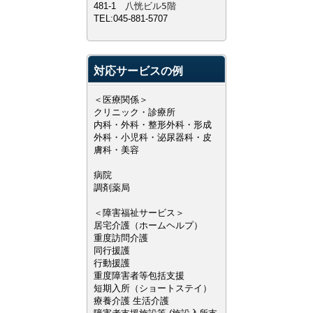
481-1
八恍ビル5階
TEL:045-881-5707
対応サービスの例
＜医療関係＞
クリニック・診療所
内科・外科・整形外科・形成
外科・小児科・泌尿器科・皮
膚科・美容
病院
調剤薬局
＜障害福祉サービス＞
居宅介護（ホームヘルプ）
重度訪問介護
同行援護
行動援護
重度障害者等包括支援
短期入所（ショートステイ）
療養介護 生活介護