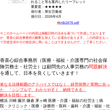
れること等を案内したリーフレット
重要度：★★★★★
発行者：厚生労働省
発行日：2026年4月
nlb1676.pdf
※このホームページの内容は掲載日時の法令を基づいて作成しております
が、香喜心綜合事務所の解釈を加えている場合があります。この内容をもっ
て労使交渉やその他交渉に用いることはできませんので、ご了承ください。
香喜心綜合事務所（医療・福祉・介護専門の社会保
険労務士・社労士）は顧問先の人事労務の
問題解決
を通して、日本を良くしていきます！
単なる法律範囲のアドバイスではなく、経営状態と実態に合っ
た、「シンプルで、わかりやすく、納得できる」
解決を目指します。
横浜 川崎 藤沢 鎌倉 茅ヶ崎 医療・介護・福祉の社労士｜病
院・クリニック・医療・診療所・医科・歯科・介護・福祉・社