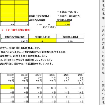
移
地
福
地
地
＜
訪
訪
訪
訪
通
シ
短
短
居
特
福
＜
夜
認
小
認
地