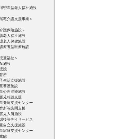
域密着型老人福祉施設
居宅介護支援事業＞
介護保険施設＞
護老人福祉施設
護老人保健施設
護療養型医療施設
児童福祉＞
産施設
児院
育所
子生活支援施設
童養護施設
童心理治療施設
害児相談支援
童発達支援センター
育所等訪問支援
害児入所施設
課後等デイサービス
童自立支援施設
童家庭支援センター
童館