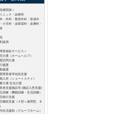
医療関係＞
リニック・診療所
科・外科・整形外科・形成外
・小児科・泌尿器科・皮膚科・
容
院
剤薬局
障害福祉サービス＞
宅介護（ホームヘルプ）
度訪問介護
行援護
動援護
度障害者等包括支援
期入所（ショートステイ）
養介護 生活介護
害者支援施設等 (施設入所支援)
立訓練（機能訓練・生活訓練）
労移行支援
労継続支援（Ａ型＝雇用型、Ｂ
）
同生活援助（グループホーム）