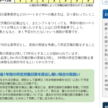
こ
お
問介護事業所などのパートタイマーの働き方は、日々変わっていくこ
定労働日の記載はなく、またシフトをつくっても、季節や他のパート
横
シフトが増えたり減ったりすることはに日常茶飯事でしょう。
療
日数となると、全く予定がたたないという感覚が普通です。
ッ
科
障
付与日を基準日とし、直前の実績を考慮して所定労働日数をすること
デ
。
算
数の実績を2倍して1年分とすることが認められています。
制
起算し6か月の労働日数の実績を2倍し、1年間の所定労働日数を算
し
給休暇を比例付与するというやり方です。
保
さ
〒
神
4
TE
対