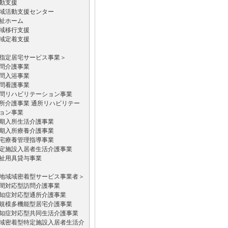
動支援
域活動支援センター
祉ホーム
域移行支援
域定着支援
指定居宅サービス事業＞
問介護事業
問入浴事業
問看護事業
問リハビリテーション事業
所介護事業 通所リハビリテー
ョン事業
期入所生活介護事業
期入所療養介護事業
宅療養管理指導事業
定施設入居者生活介護事業
祉用具貸与事業
地域域密着型サービス事業者＞
間対応型訪問介護事業
知症対応型通所介護事業
規模多機能型居宅介護事業
知症対応型共同生活介護事業
域密着型特定施設入居者生活介