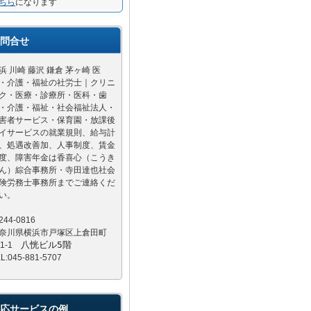
ちら
になります
問合せ
浜 川崎 藤沢 鎌倉 茅ヶ崎 医
・介護・福祉の社労士｜クリニ
ク・医療・診療所・医科・歯
・介護・福祉・社会福祉法人・
害者サービス・保育園・放課後
イサービスの就業規則、給与計
、処遇改善加、人事制度、賃金
度、障害年金は香喜心（こうき
ん）綜合事務所・寺田達也社会
険労務士事務所までご連絡くだ
い。
244-0816
奈川県横浜市戸塚区上倉田町
八恍ビル5階
81-1
L:045-881-5707
応サービスの例