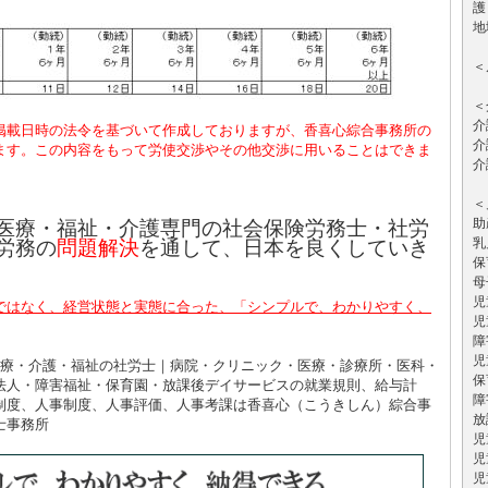
護
地
＜
＜
介
掲載日時の法令を基づいて作成しておりますが、香喜心綜合事務所の
介
ます。この内容をもって労使交渉やその他交渉に用いることはできま
介
＜
助
医療・福祉・介護専門の社会保険労務士・社労
乳
労務の
問題解決
を通して、日本を良くしていき
保
母
児
ではなく、経営状態と実態に合った、「シンプルで、わかりやすく、
児
障
児
崎 医療・介護・福祉の社労士｜病院・クリニック・医療・診療所・医科・
保
法人・障害福祉・保育園・放課後デイサービスの就業規則、給与計
障
制度、人事制度、人事評価、人事考課は香喜心（こうきしん）綜合事
放
士事務所
児
児
児