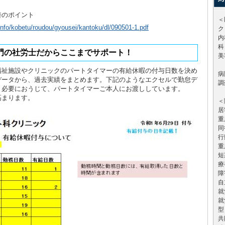
善のポイント
＜
info/kobetu/roudou/gyousei/kantoku/dl/090501-1.pdf
ク
内
科
門の社労士だからここまでサポート！
美
福祉施設やクリニックのパートタイマーの有給休暇の付与日数を決め
病
データから、過去実績をまとめます。下記のようなエクセルで勤怠デ
調
、必要におうじて、パートタイマーご本人にお渡ししています。
高まります。
＜
居
重
同
行
重
短
療
障
自
就
就
型
共