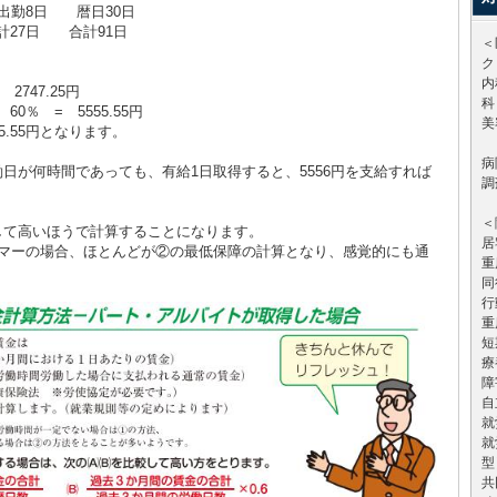
出勤8日 暦日30日
計27日 合計91日
＜
ク
内
2747.25円
科
60％ = 5555.55円
美
5.55円となります。
病
日が何時間であっても、有給1日取得すると、5556円を支給すれば
調
＜
して高いほうで計算することになります。
居
イマーの場合、ほとんどが②の最低保障の計算となり、感覚的にも通
重
同
行
重
短
療
障
自
就
就
型
共