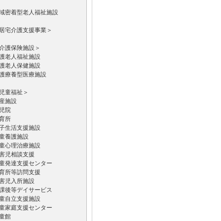
域密着型老人福祉施設
居宅介護支援事業＞
介護保険施設＞
護老人福祉施設
護老人保健施設
護療養型医療施設
児童福祉＞
産施設
児院
育所
子生活支援施設
童養護施設
童心理治療施設
害児相談支援
童発達支援センター
育所等訪問支援
害児入所施設
課後等デイサービス
童自立支援施設
童家庭支援センター
童館