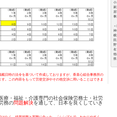
小
家
居
事
＜
神
横
田
野
名
他
県
掲載日時の法令を基づいて作成しておりますが、香喜心綜合事務所の
ます。この内容をもって労使交渉やその他交渉に用いることはできま
医療・福祉・介護専門の社会保険労務士・社労
労務の
問題解決
を通して、日本を良くしていき
ではなく、経営状態と実態に合った、「シンプルで、わかりやすく、