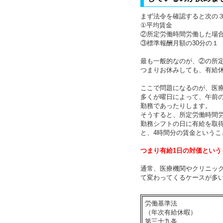
まず法令を確認すると次の
①平均賃金
②所定労働時間労働した場
③標準報酬月額の30分の１
最も一般的なのが、②の所
つまりお休みしても、有給
ここで問題になるのが、医
多くが曜日によって、午前
勤務であったりします。
そうすると、所定労働時間
勤務シフトの日に有給を取得
と、4時間分の賃金というこ
つまり有給1日の対価とい
通常、医療機関やクリニッ
て変わってくるケースが多
労働基準法
（年次有給休暇）
第三十九条