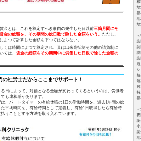
移
地
福
地
地
賃金とは、これを算定すべき事由の発生した日以前
三箇月間にそ
賃金の総額を、その期間の総日数で除した金額をいう。
ただし、
＜
によつて計算した金額を下つてはならない。
訪
訪
しくは時間によつて算定され、又は出来高払制その他の請負制に
訪
いては、
賃金の総額をその期間中に労働した日数で除した金額の
訪
通
シ
短
門の社労士だからここまでサポート！
短
居
する日によって、対価となる金額が変わってくるというのは、労働者
特
しても違和感があります。
福
は、パートタイマーの有給休暇の1日の労働時間を、過去1年間の総
った平均時間を、有給時間として定義し、有給1日取得したら有給時
＜
支払うこととする方法を取り入れています。
夜
認
小
認
地