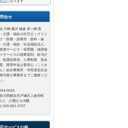
ちら
になります
問合せ
浜 川崎 藤沢 鎌倉 茅ヶ崎 医
・介護・福祉の社労士｜クリニ
ク・医療・診療所・医科・歯
・介護・福祉・社会福祉法人・
害者サービス・保育園・放課後
イサービスの就業規則、給与計
、処遇改善加、人事制度、賃金
度、障害年金は香喜心（こうき
ん）綜合事務所・寺田達也社会
険労務士事務所までご連絡くだ
い。
244-0816
奈川県横浜市戸塚区上倉田町
八恍ビル5階
81-1
L:045-881-5707
応サービスの例