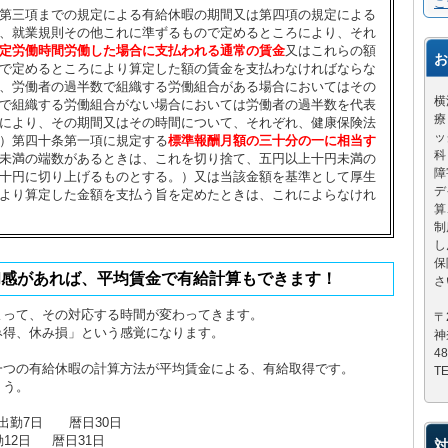
こ
第三項までの規定による有給休暇の期間又は第四項の規定による
、就業規則その他これに準ずるもので定めるところにより、それ
定労働時間労働した場合に支払われる通常の賃金
又はこれらの額
お
で定めるところにより算定した額の賃金を支払わなければならな
、労働者の過半数で組織する労働組合がある場合においてはその
横
で組織する労働組合がない場合においては労働者の過半数を代表
療
により、その期間又はその時間について、それぞれ、健康保険法
ッ
）第四十条第一項に規定する
標準報酬月額の三十分の一に相当す
科
未満の端数があるときは、これを切り捨て、五円以上十円未満の
障
十円に切り上げるものとする。）又は当該金額を基準として厚生
デ
より算定した金額を支払う旨を定めたときは、これによらなけれ
算
制
し
保
和感があれば、平均賃金で有給計算もできます！
さ
よって、その対応する時間が変わってきます。
〒
み得、休み損」という感覚になります。
神
4
一つの有給休暇の計算方法が平均賃金による、有給取得です。
TE
ょう。
 出勤7日 暦日30日
勤12日 暦日31日
対