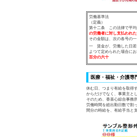
労働基準法
（定義）
第十二条 この法律で平均
の労働者に対し支払われた
その金額は、次の各号の一
一 賃金が、労働した日若
よつて定められた場合にお
百分の六十
医療・福祉・介護専
休む日、つまり有給を取得
からだけでなく、事業主と
そのため、香喜心綜合事務所
労働時間を総出勤日数で割
間分の時給を、有給手当と