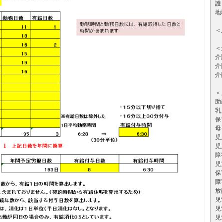
護
地
＜
＜
介
介
介
＜
助
乳
保
母
児
児
障
児
保
障
放
児
児
児