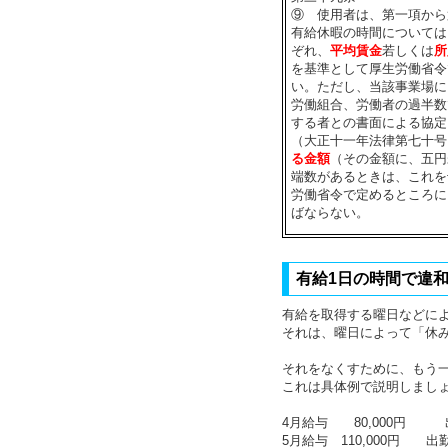
⑨ 使用者は、第一項から
有給休暇の時間については
ぞれ、
平均賃金
若しくは
所
を基準として厚生労働省令
い。ただし、当該事業場に
労働組合、労働者の過半数
する者との書面による協定
（大正十一年法律第七十号
る金額
（その金額に、五円
端数があるときは、これを
労働省令で定めるところに
ばならない。
有給1日の時間で違
有給を取得する曜日などに
それは、曜日によって「休
それをなくすために、もう
これは具体例で説明しまし
4月給与 80,000円
5月給与 110,000円 出