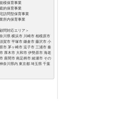
規模保育事業
庭的保育事業
宅訪問型保育事業
業所内保育事業
顧問対応エリア＞
奈川県 横浜市 川崎市 相模原市
須賀市 平塚市 鎌倉市 藤沢市 小
原市 茅ヶ崎市 逗子市 三浦市 秦
市 厚木市 大和市 伊勢原市 海老
市 座間市 南足柄市 綾瀬市 その
神奈川県内 東京都 埼玉県 千葉