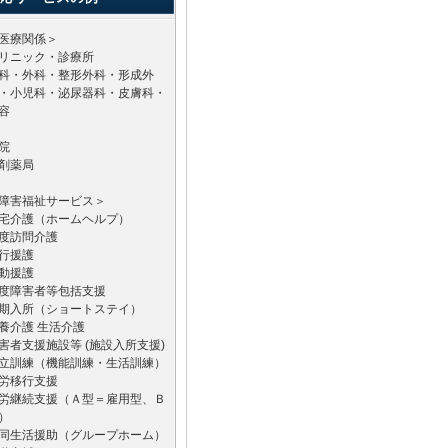
医療関係＞
リニック・診療所
科・外科・整形外科・形成外
・小児科・泌尿器科・皮膚科・
容
院
剤薬局
障害福祉サービス＞
宅介護（ホームヘルプ）
度訪問介護
行援護
動援護
度障害者等包括支援
期入所（ショートステイ）
養介護 生活介護
害者支援施設等 (施設入所支援)
立訓練（機能訓練・生活訓練）
労移行支援
労継続支援（Ａ型＝雇用型、Ｂ
）
同生活援助（グループホーム）