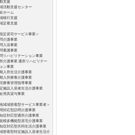
動支援
域活動支援センター
祉ホーム
域移行支援
域定着支援
指定居宅サービス事業＞
問介護事業
問入浴事業
問看護事業
問リハビリテーション事業
所介護事業 通所リハビリテー
ョン事業
期入所生活介護事業
期入所療養介護事業
宅療養管理指導事業
定施設入居者生活介護事業
祉用具貸与事業
地域域密着型サービス事業者＞
間対応型訪問介護事業
知症対応型通所介護事業
規模多機能型居宅介護事業
知症対応型共同生活介護事業
域密着型特定施設入居者生活介